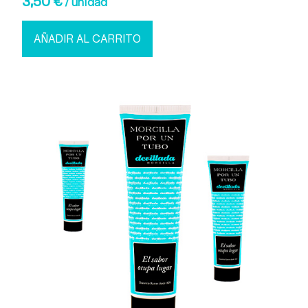
3,50
€
/ unidad
AÑADIR AL CARRITO