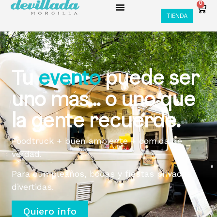
0
TIENDA
Tu
evento
puede ser
uno más… o uno que
la gente recuerde.
Foodtruck + buen ambiente + comida de
verdad.
Para cumpleaños, bodas y fiestas privadas
divertidas.
Quiero info