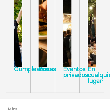
Cumpleaños
Bodas
Eventos
En
privados
cualqui
lugar
Mira