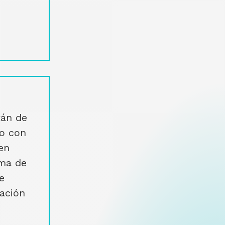
tán de
o con
 en
ema de
e
mación