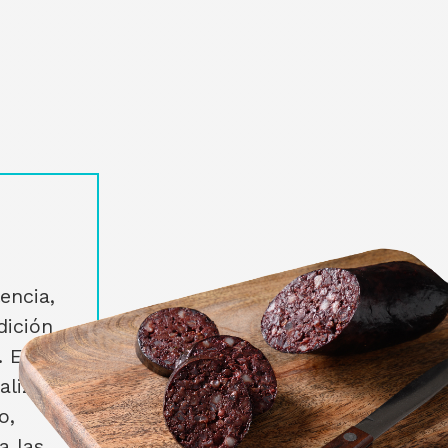
encia,
dición
. En
alizado
o,
a las