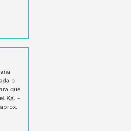
paña
rada o
ara que
el Kg. -
 aprox.