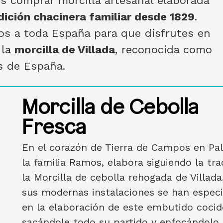
es comprar morcilla artesanal elaborada
dición chacinera familiar desde 1829
.
s a toda España para que disfrutes en
 la
morcilla de Villada
, reconocida como
s de España.
Morcilla de Cebolla
Fresca
En el corazón de Tierra de Campos en Pal
la familia Ramos, elabora siguiendo la tra
la Morcilla de cebolla rehogada de Villada
sus modernas instalaciones se han especi
en la elaboración de este embutido cocid
sacándole todo su partido y enfocándolo 